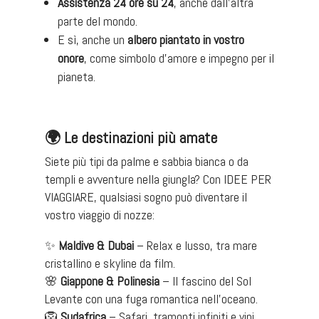
Assistenza 24 ore su 24
, anche dall’altra
parte del mondo.
E sì, anche un
albero piantato in vostro
onore
, come simbolo d’amore e impegno per il
pianeta.
🌍
Le destinazioni più amate
Siete più tipi da palme e sabbia bianca o da
templi e avventure nella giungla? Con IDEE PER
VIAGGIARE, qualsiasi sogno può diventare il
vostro viaggio di nozze:
✨
Maldive & Dubai
– Relax e lusso, tra mare
cristallino e skyline da film.
🌸
Giappone & Polinesia
– Il fascino del Sol
Levante con una fuga romantica nell’oceano.
🦁
Sudafrica
– Safari, tramonti infiniti e vini