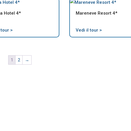
a Hotel 4*
Mareneve Resort 4*
 tour >
Vedi il tour >
1
2
→