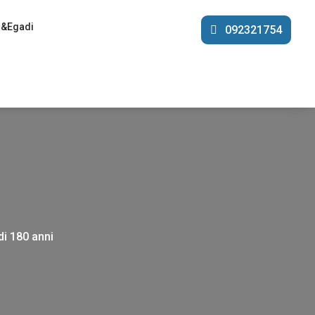
i&Egadi
092321754
di 180 anni