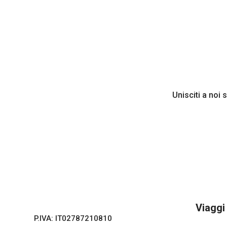
Unisciti a noi 
Viaggi
P.IVA: IT02787210810