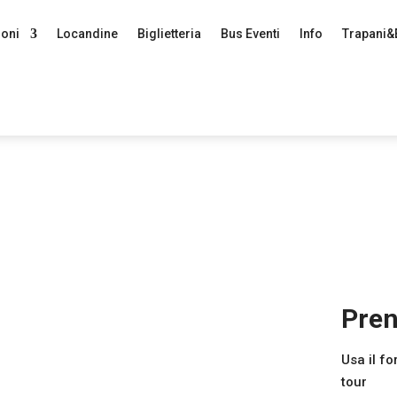
ioni
Locandine
Biglietteria
Bus Eventi
Info
Trapani&
Pren
Usa il f
tour