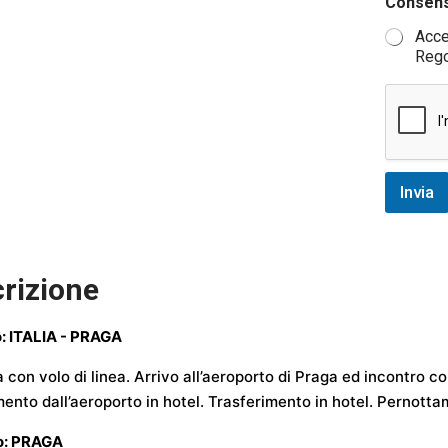
Consenso
r
s
Acce
o
Reg
n
a
l
i
M
e
s
Invia
s
a
g
g
i
rizione
o
o: ITALIA - PRAGA
 con volo di linea. Arrivo all’aeroporto di Praga ed incontro co
mento dall’aeroporto in hotel. Trasferimento in hotel. Pernott
no: PRAGA