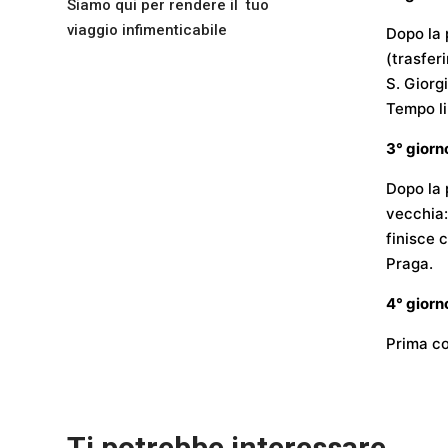
Siamo qui per rendere il tuo
viaggio infimenticabile
Dopo la 
(trasferi
S. Giorg
Tempo li
3° gior
Dopo la 
vecchia:
finisce 
Praga.
4° giorn
Prima co
Ti potrebbe interessare