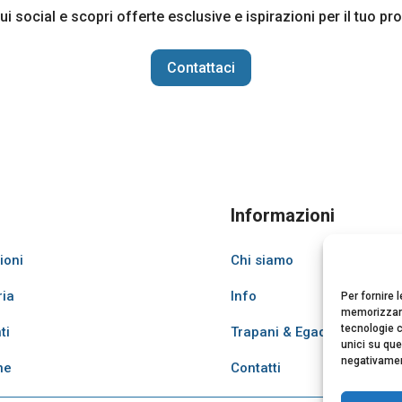
sui social e scopri offerte esclusive e ispirazioni per il tuo p
Contattaci
Informazioni
ioni
Chi siamo
ria
Info
Per fornire 
memorizzare
tecnologie c
ti
Trapani & Egadi
unici su que
negativament
ne
Contatti