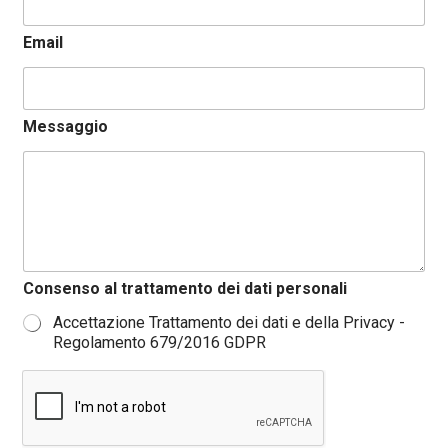
Email
Messaggio
*
Consenso al trattamento dei dati personali
C
o
Accettazione Trattamento dei dati e della Privacy -
n
Regolamento 679/2016 GDPR
s
e
n
s
o
N