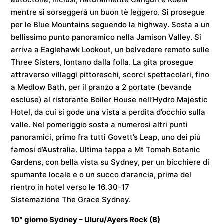
mentre si sorseggerà un buon tè leggero. Si prosegue
per le Blue Mountains seguendo la highway. Sosta a un
bellissimo punto panoramico nella Jamison Valley. Si
arriva a Eaglehawk Lookout, un belvedere remoto sulle
Three Sisters, lontano dalla folla. La gita prosegue
attraverso villaggi pittoreschi, scorci spettacolari, fino
a Medlow Bath, per il pranzo a 2 portate (bevande
escluse) al ristorante Boiler House nell’Hydro Majestic
Hotel, da cui si gode una vista a perdita d’occhio sulla
valle. Nel pomeriggio sosta a numerosi altri punti
panoramici, primo fra tutti Govett’s Leap, uno dei più
famosi d’Australia. Ultima tappa a Mt Tomah Botanic
Gardens, con bella vista su Sydney, per un bicchiere di
spumante locale e o un succo d’arancia, prima del
rientro in hotel verso le 16.30-17
Sistemazione
The Grace Sydney
.
10° giorno
Sydney – Uluru/Ayers Rock
(B)