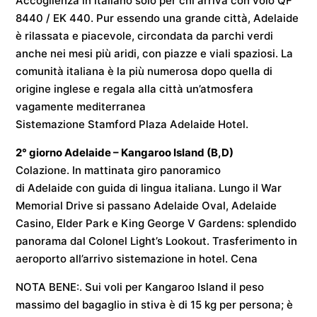
Accoglienza in italiano solo per chi arriva con volo QF
8440 / EK 440. Pur essendo una grande città, Adelaide
è rilassata e piacevole, circondata da parchi verdi
anche nei mesi più aridi, con piazze e viali spaziosi. La
comunità italiana è la più numerosa dopo quella di
origine inglese e regala alla città un’atmosfera
vagamente mediterranea
Sistemazione
Stamford Plaza Adelaide Hotel
.
2° giorno
Adelaide – Kangaroo Island
(B,D)
Colazione. In mattinata giro panoramico
di
Adelaide
con guida di lingua italiana. Lungo il War
Memorial Drive si passano Adelaide Oval, Adelaide
Casino, Elder Park e King George V Gardens: splendido
panorama dal Colonel Light’s Lookout. Trasferimento in
aeroporto all’arrivo sistemazione in hotel. Cena
NOTA BENE:. Sui voli per Kangaroo Island il peso
massimo del bagaglio in stiva è di 15 kg per persona; è