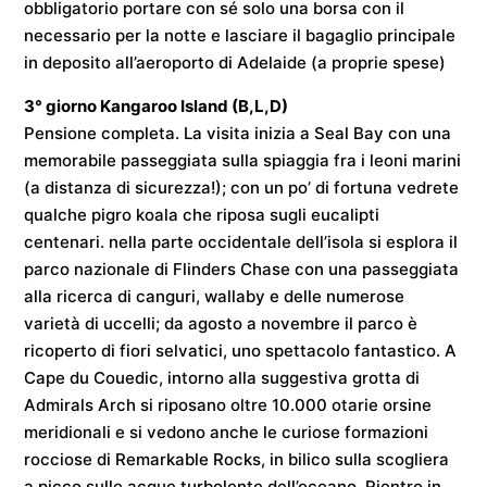
obbligatorio portare con sé solo una borsa con il
necessario per la notte e lasciare il bagaglio principale
in deposito all’aeroporto di Adelaide (a proprie spese)
3° giorno
Kangaroo Island
(B,L,D)
Pensione completa. La visita inizia a Seal Bay con una
memorabile passeggiata sulla spiaggia fra i leoni marini
(a distanza di sicurezza!); con un po’ di fortuna vedrete
qualche pigro koala che riposa sugli eucalipti
centenari. nella parte occidentale dell’isola si esplora il
parco nazionale di Flinders Chase con una passeggiata
alla ricerca di canguri, wallaby e delle numerose
varietà di uccelli; da agosto a novembre il parco è
ricoperto di fiori selvatici, uno spettacolo fantastico. A
Cape du Couedic, intorno alla suggestiva grotta di
Admirals Arch si riposano oltre 10.000 otarie orsine
meridionali e si vedono anche le curiose formazioni
rocciose di Remarkable Rocks, in bilico sulla scogliera
a picco sulle acque turbolente dell’oceano. Rientro in