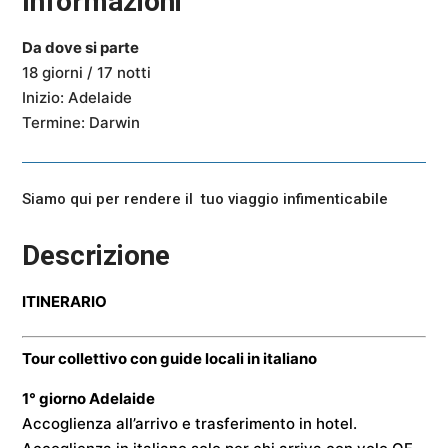
Informazioni
s
e
n
Da dove si parte
s
18 giorni / 17 notti
o
Inizio:
Adelaide
Termine: Darwin
Siamo qui per rendere il tuo viaggio infimenticabile
Descrizione
ITINERARIO
Tour collettivo con guide locali in italiano
1° giorno
Adelaide
Accoglienza all’arrivo e trasferimento in hotel.