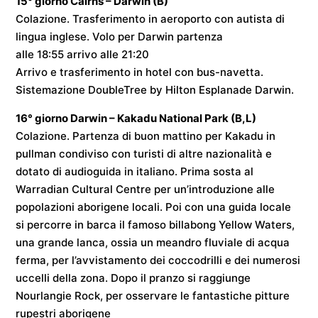
15° giorno
Cairns – Darwin
(B)
Colazione. Trasferimento in aeroporto con autista di
lingua inglese. Volo per
Darwin
partenza
alle
18:55
arrivo alle
21:20
Arrivo e trasferimento in hotel con bus-navetta.
Sistemazione
DoubleTree by Hilton Esplanade Darwin
.
16° giorno
Darwin – Kakadu National Park
(B,L)
Colazione. Partenza di buon mattino per Kakadu in
pullman condiviso con turisti di altre nazionalità e
dotato di audioguida in italiano. Prima sosta al
Warradian Cultural Centre per un’introduzione alle
popolazioni aborigene locali. Poi con una guida locale
si percorre in barca il famoso billabong Yellow Waters,
una grande lanca, ossia un meandro fluviale di acqua
ferma, per l’avvistamento dei coccodrilli e dei numerosi
uccelli della zona. Dopo il pranzo si raggiunge
Nourlangie Rock, per osservare le fantastiche pitture
rupestri aborigene