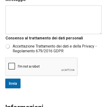
M
Consenso al trattamento dei dati personali
e
s
Accettazione Trattamento dei dati e della Privacy -
s
Regolamento 679/2016 GDPR
a
g
g
i
o
N
o
Invia
m
e
C
o
n