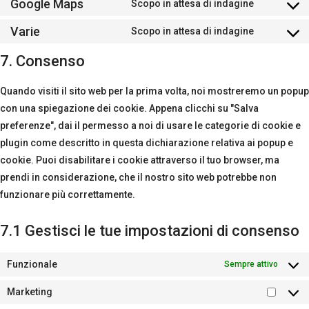
to
Google Maps
Scopo in attesa di indagine
litespeed
Consent
service
to
Varie
Scopo in attesa di indagine
google-
Consent
service
fonts
to
7. Consenso
google-
service
maps
varie
Quando visiti il sito web per la prima volta, noi mostreremo un popup
con una spiegazione dei cookie. Appena clicchi su "Salva
preferenze", dai il permesso a noi di usare le categorie di cookie e
plugin come descritto in questa dichiarazione relativa ai popup e
cookie. Puoi disabilitare i cookie attraverso il tuo browser, ma
prendi in considerazione, che il nostro sito web potrebbe non
funzionare più correttamente.
7.1 Gestisci le tue impostazioni di consenso
Funzionale
Sempre attivo
Marketing
Market