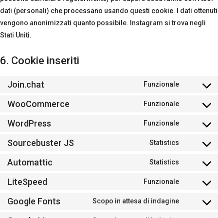
dati (personali) che processano usando questi cookie. I dati ottenuti
vengono anonimizzati quanto possibile. Instagram si trova negli
Stati Uniti.
6. Cookie inseriti
Join.chat
Funzionale
Consent
to
WooCommerce
Funzionale
Consent
service
to
WordPress
Funzionale
join.chat
Consent
service
to
Sourcebuster JS
Statistics
woocomm
Consent
service
to
Automattic
Statistics
wordpres
Consent
service
to
LiteSpeed
Funzionale
sourcebus
Consent
service
js
to
Google Fonts
Scopo in attesa di indagine
automatti
Consent
service